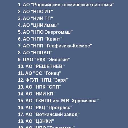
1. АО "Российские космические системы"
2. АО "НПО ИТ"
3. АО "НИИ ТП"
4. АО "ЦНИИмаш"
5. АО "НПО Энергомаш"
6. АО "НПП "Квант"
7. АО "НПП" Геофизика-Космос"
8. АО "НПЦАП"
9. ПАО "РКК "Энергия"
10. АО "РЕШЕТНЕВ"
11. АО "СС "Гонец"
12. ФГУП "НТЦ "Заря"
13. АО "НПК "СПП"
14. АО "НИИ КП"
15. АО "ГКНПЦ им. М.В. Хруничева"
16. АО "РКЦ "Прогресс"
17. АО "Воткинский завод"
18. АО "ЦЭНКИ"